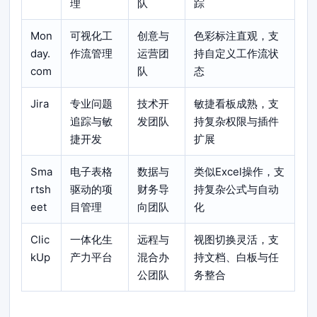
理
队
踪
Mon
可视化工
创意与
色彩标注直观，支
day.
作流管理
运营团
持自定义工作流状
com
队
态
Jira
专业问题
技术开
敏捷看板成熟，支
追踪与敏
发团队
持复杂权限与插件
捷开发
扩展
Sma
电子表格
数据与
类似Excel操作，支
rtsh
驱动的项
财务导
持复杂公式与自动
eet
目管理
向团队
化
Clic
一体化生
远程与
视图切换灵活，支
kUp
产力平台
混合办
持文档、白板与任
公团队
务整合