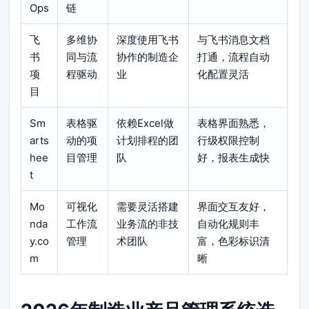
Ops
链
飞
多维协
深度使用飞书
与飞书消息文档
书
同与流
协作的制造企
打通，流程自动
项
程驱动
业
化配置灵活
目
Sm
表格驱
依赖Excel做
表格界面熟悉，
arts
动的项
计划排程的团
行级权限控制
hee
目管理
队
好，报表生成快
t
Mo
可视化
需要灵活搭建
界面交互友好，
nda
工作流
业务流的非技
自动化规则丰
y.co
管理
术团队
富，色彩标识清
m
晰