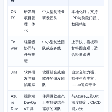
称
ON
研发与
中大型制造业
本地化好，支持
ES
项目管
研发团队
IPD与阶段门径，
理一体
权限精细
化
To
轻量级
中小型制造团
上手快，看板和
wer
协同与
队或业务线
甘特图直观，适
任务推
合轻量跟进
进
Jira
软件研
软硬结合或偏
自定义能力强，
发与缺
软件的研发团
插件生态丰富，
陷追踪
队
Issue追踪专业
Azu
端到端
使用微软生态
与Azure云及Git
re
DevOp
且有软硬结合
深度绑定，CI/CD
Dev
s工具
需求的团队
能力强