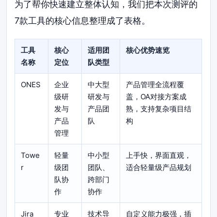
为了帮你快速建立整体认知，我们把本次测评的
7款工具的核心信息整理成了表格。
工具
核心
适用团
核心优势速览
名称
定位
队类型
ONES
企业
中大型
产品管理全流程覆
级研
研发与
盖，OA对接方案成
发与
产品团
熟，支持复杂项目结
产品
队
构
管理
Towe
轻量
中小型
上手快，界面直观，
r
级团
团队、
适合轻量级产品规划
队协
跨部门
作
协作
Jira
专业
技术导
自定义能力极强，插