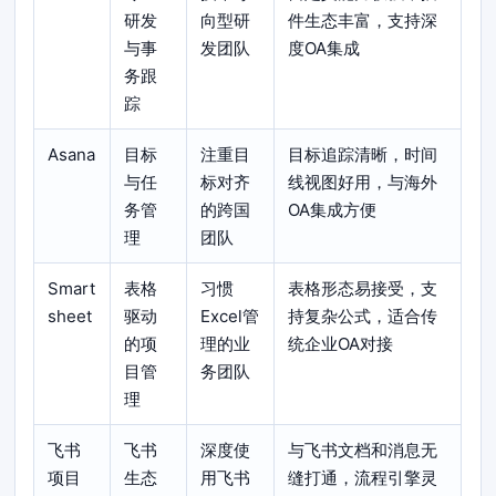
研发
向型研
件生态丰富，支持深
与事
发团队
度OA集成
务跟
踪
Asana
目标
注重目
目标追踪清晰，时间
与任
标对齐
线视图好用，与海外
务管
的跨国
OA集成方便
理
团队
Smart
表格
习惯
表格形态易接受，支
sheet
驱动
Excel管
持复杂公式，适合传
的项
理的业
统企业OA对接
目管
务团队
理
飞书
飞书
深度使
与飞书文档和消息无
项目
生态
用飞书
缝打通，流程引擎灵