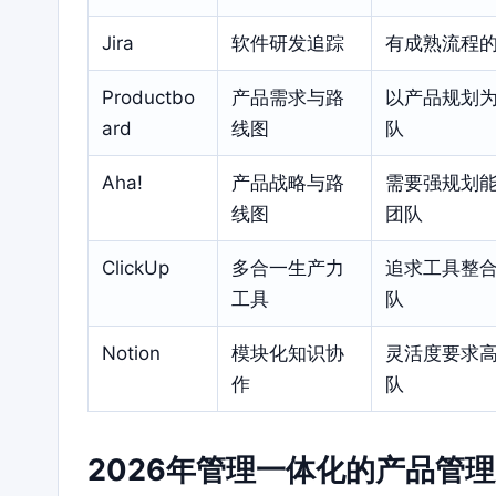
Jira
软件研发追踪
有成熟流程
Productbo
产品需求与路
以产品规划
ard
线图
队
Aha!
产品战略与路
需要强规划
线图
团队
ClickUp
多合一生产力
追求工具整
工具
队
Notion
模块化知识协
灵活度要求
作
队
2026年管理一体化的产品管