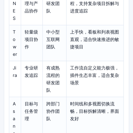
N
理与产
研发团
程，支持复杂项目拆解与
E
品协作
队
进度追踪
S
T
轻量级
中小型
上手快，看板和列表视图
o
项目协
互联网
直观，适合快速推进的敏
w
作
团队
捷项目
er
Ji
专业研
有成熟
工作流自定义能力极强，
ra
发追踪
流程的
插件生态丰富，适合复杂
研发团
场景
队
A
目标与
跨部门
时间线和多视图切换流
s
任务管
协作团
畅，目标拆解清晰，界面
a
理
队
友好
n