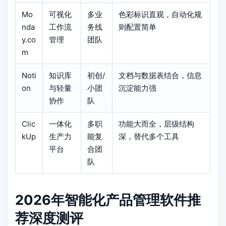
Mo
可视化
多业
色彩标识直观，自动化规
nda
工作流
务线
则配置简单
y.co
管理
团队
m
Noti
知识库
初创/
文档与数据表结合，信息
on
与轻量
小团
沉淀能力强
协作
队
Clic
一体化
多职
功能大而全，层级结构
kUp
生产力
能复
深，替代多个工具
平台
合团
队
2026年智能化产品管理软件推
荐深度测评