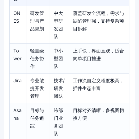
ON
研发管
中大
覆盖研发全流程，需求与
ES
理与产
型研
缺陷管理强，支持复杂项
品规划
发团
目拆解
队
To
轻量级
中小
上手快，界面直观，适合
wer
任务协
型团
简单项目推进
作
队
Jira
专业敏
技术/
工作流自定义程度极高，
捷开发
研发
插件生态丰富
管理
团队
Asa
目标与
跨部
目标对齐清晰，多视图切
na
任务追
门业
换方便
踪
务团
队