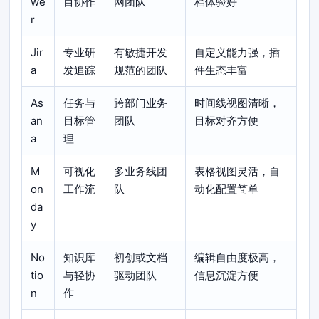
we
目协作
网团队
档体验好
r
Jir
专业研
有敏捷开发
自定义能力强，插
a
发追踪
规范的团队
件生态丰富
As
任务与
跨部门业务
时间线视图清晰，
an
目标管
团队
目标对齐方便
a
理
M
可视化
多业务线团
表格视图灵活，自
on
工作流
队
动化配置简单
da
y
No
知识库
初创或文档
编辑自由度极高，
tio
与轻协
驱动团队
信息沉淀方便
n
作