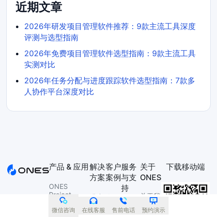
近期文章
2026年研发项目管理软件推荐：9款主流工具深度
评测与选型指南
2026年免费项目管理软件选型指南：9款主流工具
实测对比
2026年任务分配与进度跟踪软件选型指南：7款多
人协作平台深度对比
产品 & 应用
解决
客户
服务
关于
下载移动端
方案
案例
与支
ONES
ONES
持
Project
关于我
进度
人民
们
管理
日报
产品
ONES Wiki
微信咨询
在线客服
售前电话
预约演示
新媒
定价