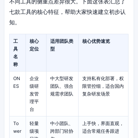
不同工具的侧重点差异很大。下面这张表汇总了
七款工具的核心特征，帮助大家快速建立初步认
知。
工
核心
适用团队类
核心优势速览
具
定位
型
名
称
ON
企业
中大型研发
支持私有化部署，权
ES
级研
团队、强合
限管控细，适合国内
发管
规需求团队
复杂研发场景
理平
台
To
轻量
中小团队、
上手快，界面直观，
wer
级项
跨部门轻协
适合常规任务跟进