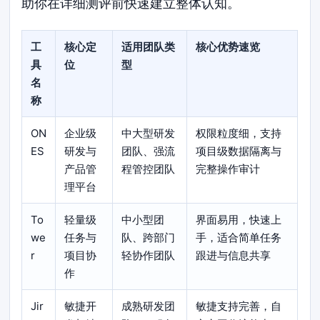
助你在详细测评前快速建立整体认知。
工
核心定
适用团队类
核心优势速览
具
位
型
名
称
ON
企业级
中大型研发
权限粒度细，支持
ES
研发与
团队、强流
项目级数据隔离与
产品管
程管控团队
完整操作审计
理平台
To
轻量级
中小型团
界面易用，快速上
we
任务与
队、跨部门
手，适合简单任务
r
项目协
轻协作团队
跟进与信息共享
作
Jir
敏捷开
成熟研发团
敏捷支持完善，自