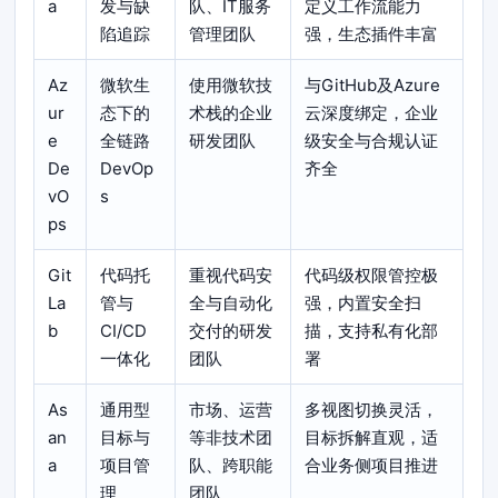
a
发与缺
队、IT服务
定义工作流能力
陷追踪
管理团队
强，生态插件丰富
Az
微软生
使用微软技
与GitHub及Azure
ur
态下的
术栈的企业
云深度绑定，企业
e
全链路
研发团队
级安全与合规认证
De
DevOp
齐全
vO
s
ps
Git
代码托
重视代码安
代码级权限管控极
La
管与
全与自动化
强，内置安全扫
b
CI/CD
交付的研发
描，支持私有化部
一体化
团队
署
As
通用型
市场、运营
多视图切换灵活，
an
目标与
等非技术团
目标拆解直观，适
a
项目管
队、跨职能
合业务侧项目推进
理
团队