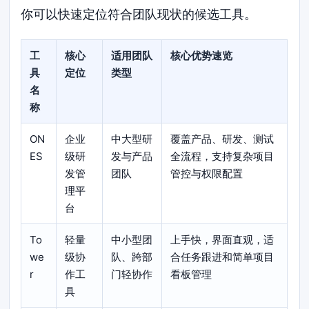
你可以快速定位符合团队现状的候选工具。
工
核心
适用团队
核心优势速览
具
定位
类型
名
称
ON
企业
中大型研
覆盖产品、研发、测试
ES
级研
发与产品
全流程，支持复杂项目
发管
团队
管控与权限配置
理平
台
To
轻量
中小型团
上手快，界面直观，适
we
级协
队、跨部
合任务跟进和简单项目
r
作工
门轻协作
看板管理
具