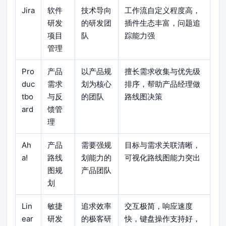
Jira
软件
技术导向
工作流自定义程度高，
研发
的研发团
插件生态丰富，问题追
项目
队
踪能力强
管理
Pro
产品
以产品规
擅长需求收集与优先级
duc
需求
划为核心
排序，帮助产品经理做
tbo
与反
的团队
路线图决策
ard
馈管
理
Ah
产品
需要强规
目标与需求关联清晰，
a!
路线
划能力的
可视化路线图能力突出
图规
产品团队
划
Lin
敏捷
追求效率
交互极简，响应速度
ear
研发
的极客研
快，键盘操作支持好，