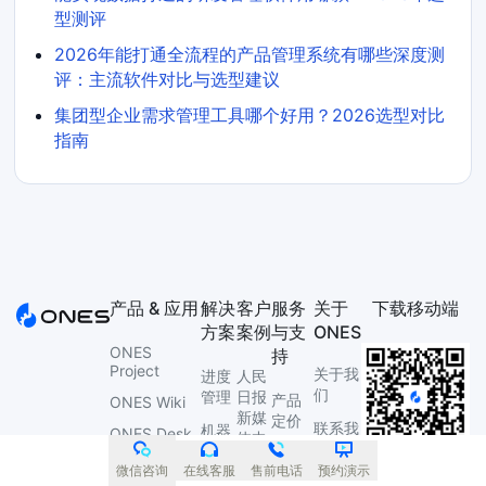
型测评
2026年能打通全流程的产品管理系统有哪些深度测
评：主流软件对比与选型建议
集团型企业需求管理工具哪个好用？2026选型对比
指南
产品 & 应用
解决
客户
服务
关于
下载移动端
方案
案例
与支
ONES
ONES
持
Project
关于我
进度
人民
们
管理
日报
产品
ONES Wiki
新媒
定价
联系我
机器
ONES Desk
体中
们
人研
帮助
心
ONES
发管
微信咨询
在线客服
售前电话
预约演示
手册
加入我
TestCase