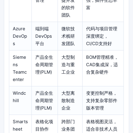
管理
捷开发
强，插件生态丰
的软件
富
团队
Azure
端到端
微软技
代码与项目管理
DevOp
DevOps
术栈研
深度绑定，
s
平台
发团队
CI/CD支持好
Sieme
产品全生
大型制
BOM管理精准，
ns
命周期管
造与重
CAD集成深，适
Teamc
理(PLM)
工企业
合复杂硬件
enter
Windc
产品全生
大型离
变更控制严格，
hill
命周期管
散制造
支持复杂零部件
理(PLM)
企业
版本管理
Smarts
表格化项
跨部门
表格视图灵活，
heet
目协作
业务团
适合非技术人员