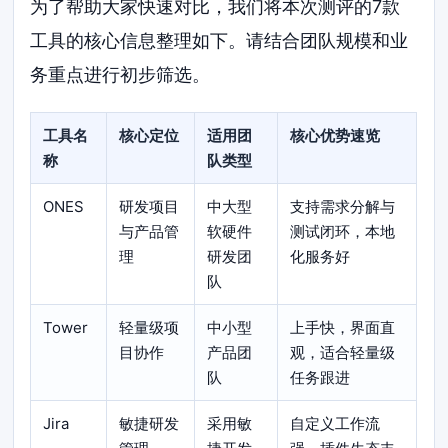
为了帮助大家快速对比，我们将本次测评的7款
工具的核心信息整理如下。请结合团队规模和业
务重点进行初步筛选。
工具名
核心定位
适用团
核心优势速览
称
队类型
ONES
研发项目
中大型
支持需求分解与
与产品管
软硬件
测试闭环，本地
理
研发团
化服务好
队
Tower
轻量级项
中小型
上手快，界面直
目协作
产品团
观，适合轻量级
队
任务跟进
Jira
敏捷研发
采用敏
自定义工作流