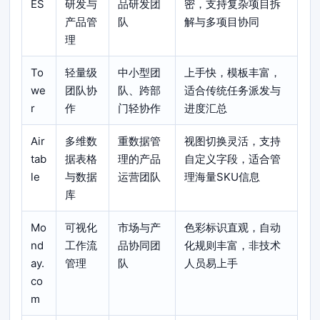
ES
研发与
品研发团
密，支持复杂项目拆
产品管
队
解与多项目协同
理
To
轻量级
中小型团
上手快，模板丰富，
we
团队协
队、跨部
适合传统任务派发与
r
作
门轻协作
进度汇总
Air
多维数
重数据管
视图切换灵活，支持
tab
据表格
理的产品
自定义字段，适合管
le
与数据
运营团队
理海量SKU信息
库
Mo
可视化
市场与产
色彩标识直观，自动
nd
工作流
品协同团
化规则丰富，非技术
ay.
管理
队
人员易上手
co
m