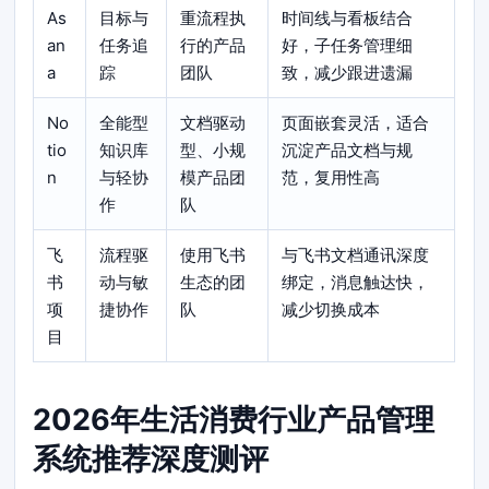
As
目标与
重流程执
时间线与看板结合
an
任务追
行的产品
好，子任务管理细
a
踪
团队
致，减少跟进遗漏
No
全能型
文档驱动
页面嵌套灵活，适合
tio
知识库
型、小规
沉淀产品文档与规
n
与轻协
模产品团
范，复用性高
作
队
飞
流程驱
使用飞书
与飞书文档通讯深度
书
动与敏
生态的团
绑定，消息触达快，
项
捷协作
队
减少切换成本
目
2026年生活消费行业产品管理
系统推荐深度测评