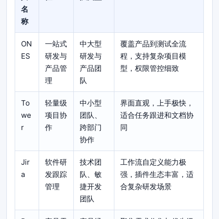
名
称
ON
一站式
中大型
覆盖产品到测试全流
ES
研发与
研发与
程，支持复杂项目模
产品管
产品团
型，权限管控细致
理
队
To
轻量级
中小型
界面直观，上手极快，
we
项目协
团队、
适合任务跟进和文档协
r
作
跨部门
同
协作
Jir
软件研
技术团
工作流自定义能力极
a
发跟踪
队、敏
强，插件生态丰富，适
管理
捷开发
合复杂研发场景
团队