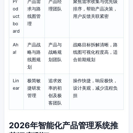
Pr
产品需
产品经
聚焦需求收集与优先级
od
求与路
理团队
排序，帮助产品决策，
uct
线图管
用户反馈关联紧密
bo
理
ard
Ah
产品战
产品与
战略目标拆解清晰，路
a!
略与路
战略规
线图可视化程度高，适
线图规
划团队
合前期规划
划
Lin
极简敏
追求效
操作快捷，响应极快，
ear
捷研发
率的初
设计美观，减少流程负
管理
创及极
担
客团队
2026年智能化产品管理系统推