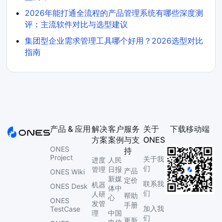
2026年能打通全流程的产品管理系统有哪些深度测
评：主流软件对比与选型建议
集团型企业需求管理工具哪个好用？2026选型对比
指南
产品 & 应用
解决
客户
服务
关于
下载移动端
方案
案例
与支
ONES
ONES
持
Project
关于我
进度
人民
们
管理
日报
产品
ONES Wiki
新媒
定价
联系我
机器
ONES Desk
体中
们
人研
帮助
心
ONES
发管
手册
加入我
TestCase
理
中国
们
更新