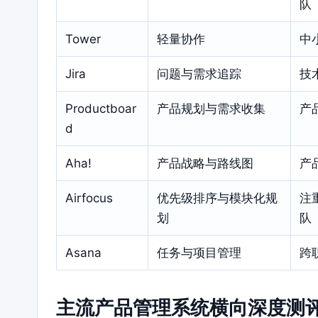
队
Tower
轻量协作
中
Jira
问题与需求追踪
技
Productboar
产品规划与需求收集
产
d
Aha!
产品战略与路线图
产
Airfocus
优先级排序与模块化规
注
划
队
Asana
任务与项目管理
跨
主流产品管理系统横向深度测