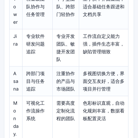
o
队协作与
队、跨部
适合基础任务跟进和
w
任务管理
门轻协作
文档共享
er
Ji
专业软件
专业开发
工作流自定义能力
ra
研发问题
团队、敏
强，插件生态丰富，
追踪
捷开发团
缺陷管理细致
队
A
跨部门项
注重协作
多视图切换方便，界
sa
目与任务
的产品与
面交互友好，适合多
na
追踪
市场团队
项目并行管理
M
可视化工
需要高度
色彩标识直观，自动
o
作流操作
定制化流
化规则丰富，数据看
n
系统
程的团队
板配置灵活
da
y.