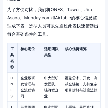
为了方便对比，我们将ONES、Tower、Jira、
Asana、Monday.com和Airtable的核心信息整
理成下表。选型人员可以先通过此表快速筛选出
符合基础条件的工具。
工
核心定位
适用团队
核心优势速览
具
类型
名
称
O
企业级研
中大型研
覆盖需求、开发、测
N
发管理与
发团队、
试全链路，支持复杂
E
全流程协
强流程企
项目拆解与进度追踪
S
同
业
T
轻量级团
中小型团
上手快，界面直观，