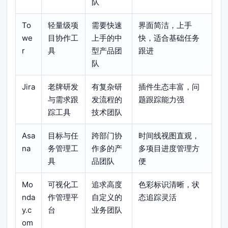
队
To
轻量级项
需要快速
界面简洁，上手
we
目协作工
上手的中
快，适合基础任务
r
具
型产品团
跟进
队
Jira
老牌研发
有复杂研
插件生态丰富，问
与需求跟
发流程的
题跟踪能力强
踪工具
技术团队
Asa
目标与任
跨部门协
时间线视图直观，
na
务管理工
作多的产
多项目进度管理方
具
品团队
便
Mo
可视化工
追求高度
色彩标识清晰，状
nda
作管理平
自定义的
态追踪灵活
y.c
台
业务团队
om