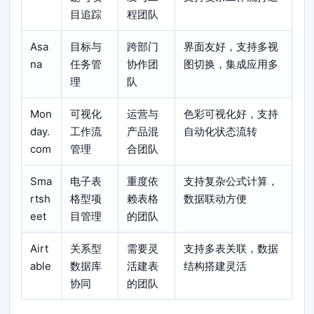
目追踪
程团队
Asa
目标与
跨部门
界面友好，支持多视
na
任务管
协作团
图切换，集成应用多
理
队
Mon
可视化
运营与
色彩可视化好，支持
day.
工作流
产品混
自动化状态流转
com
管理
合团队
Sma
电子表
重度依
支持复杂公式计算，
rtsh
格型项
赖表格
数据联动方便
eet
目管理
的团队
Airt
关系型
需要灵
支持多表关联，数据
able
数据库
活建表
结构搭建灵活
协同
的团队