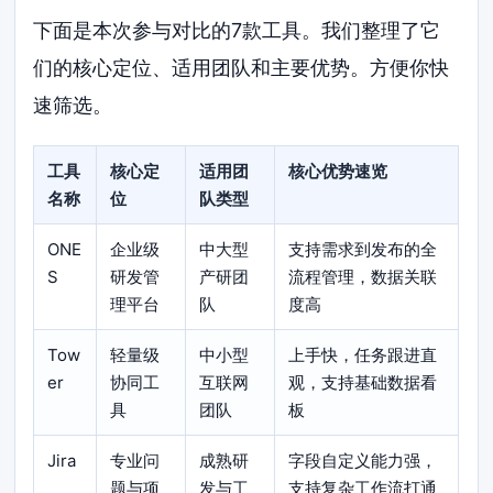
下面是本次参与对比的7款工具。我们整理了它
们的核心定位、适用团队和主要优势。方便你快
速筛选。
工具
核心定
适用团
核心优势速览
名称
位
队类型
ONE
企业级
中大型
支持需求到发布的全
S
研发管
产研团
流程管理，数据关联
理平台
队
度高
Tow
轻量级
中小型
上手快，任务跟进直
er
协同工
互联网
观，支持基础数据看
具
团队
板
Jira
专业问
成熟研
字段自定义能力强，
题与项
发与工
支持复杂工作流打通