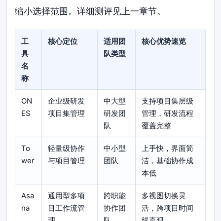
缩小选择范围。详细测评见上一章节。
工
核心定位
适用团
核心优势速览
具
队类型
名
称
ON
企业级研发
中大型
支持项目集层级
ES
项目集管理
研发团
管理，研发流程
队
覆盖完整
To
轻量级协作
中小型
上手快，界面简
wer
与项目管理
团队
洁，基础协作成
本低
Asa
通用型多项
跨职能
多视图切换灵
na
目工作流管
协作团
活，跨项目时间
理
队
线直观