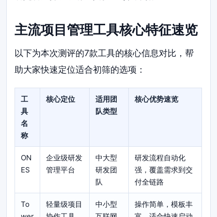
主流项目管理工具核心特征速览
以下为本次测评的7款工具的核心信息对比，帮
助大家快速定位适合初筛的选项：
工
核心定位
适用团
核心优势速览
具
队类型
名
称
ON
企业级研发
中大型
研发流程自动化
ES
管理平台
研发团
强，覆盖需求到交
队
付全链路
To
轻量级项目
中小型
操作简单，模板丰
wer
协作工具
互联网
富，适合快速启动