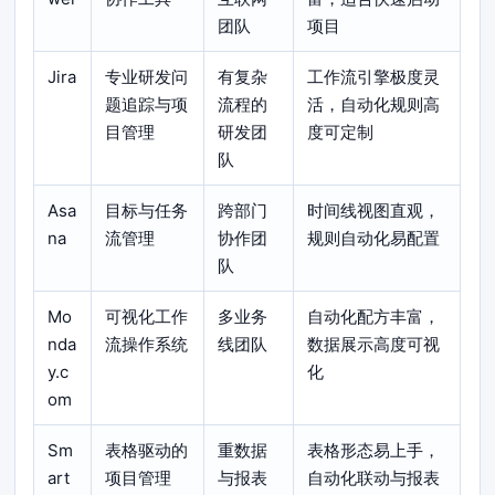
团队
项目
Jira
专业研发问
有复杂
工作流引擎极度灵
题追踪与项
流程的
活，自动化规则高
目管理
研发团
度可定制
队
Asa
目标与任务
跨部门
时间线视图直观，
na
流管理
协作团
规则自动化易配置
队
Mo
可视化工作
多业务
自动化配方丰富，
nda
流操作系统
线团队
数据展示高度可视
y.c
化
om
Sm
表格驱动的
重数据
表格形态易上手，
art
项目管理
与报表
自动化联动与报表