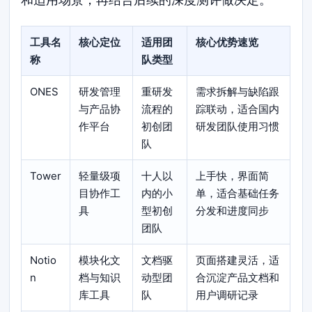
工具名
核心定位
适用团
核心优势速览
称
队类型
ONES
研发管理
重研发
需求拆解与缺陷跟
与产品协
流程的
踪联动，适合国内
作平台
初创团
研发团队使用习惯
队
Tower
轻量级项
十人以
上手快，界面简
目协作工
内的小
单，适合基础任务
具
型初创
分发和进度同步
团队
Notio
模块化文
文档驱
页面搭建灵活，适
n
档与知识
动型团
合沉淀产品文档和
库工具
队
用户调研记录