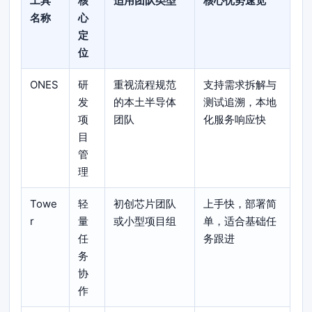
工具
核
适用团队类型
核心优势速览
名称
心
定
位
ONES
研
重视流程规范
支持需求拆解与
发
的本土半导体
测试追溯，本地
项
团队
化服务响应快
目
管
理
Towe
轻
初创芯片团队
上手快，部署简
r
量
或小型项目组
单，适合基础任
任
务跟进
务
协
作