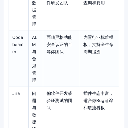
数
件研发团队
查询和复用
据
管
理
Code
AL
面临严格功能
内置行业标准模
beam
M
安全认证的半
板，支持全生命
er
与
导体团队
周期追溯
合
规
管
理
Jira
问
偏软件开发或
插件生态丰富，
题
验证测试的团
适合做Bug追踪
与
队
和敏捷看板
敏
捷