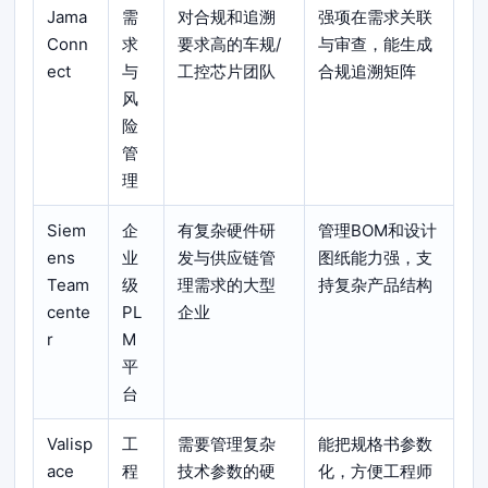
Jama
需
对合规和追溯
强项在需求关联
Conn
求
要求高的车规/
与审查，能生成
ect
与
工控芯片团队
合规追溯矩阵
风
险
管
理
Siem
企
有复杂硬件研
管理BOM和设计
ens
业
发与供应链管
图纸能力强，支
Team
级
理需求的大型
持复杂产品结构
cente
PL
企业
r
M
平
台
Valisp
工
需要管理复杂
能把规格书参数
ace
程
技术参数的硬
化，方便工程师