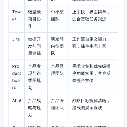
Tow
轻量级
中小型
上手快，界面简单，
er
项目协
团队
适合基础任务跟进
作
Jira
敏捷开
研发导
工作流自定义能力
发与问
向型团
强，插件生态丰富
题追踪
队
Pro
产品发
产品经
需求收集和优先级排
duct
现与路
理团队
序功能实用，客户反
boa
线图规
馈整合方便
rd
划
Aha!
产品战
产品管
战略目标拆解清晰，
略与规
理团队
路线图展示直观
划