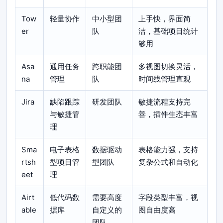
Tow
轻量协作
中小型团
上手快，界面简
er
队
洁，基础项目统计
够用
Asa
通用任务
跨职能团
多视图切换灵活，
na
管理
队
时间线管理直观
Jira
缺陷跟踪
研发团队
敏捷流程支持完
与敏捷管
善，插件生态丰富
理
Sma
电子表格
数据驱动
表格能力强，支持
rtsh
型项目管
型团队
复杂公式和自动化
eet
理
Airt
低代码数
需要高度
字段类型丰富，视
able
据库
自定义的
图自由度高
团队