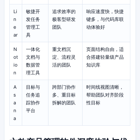
Li
敏捷开
追求效率的
响应速度快，快捷
n
发任务
极客型研发
键多，与代码库联
e
管理工
团队
动体验好
ar
具
N
一体化
重文档沉
页面结构自由，适
ot
文档与
淀、流程灵
合搭建轻量级产品
io
数据管
活的团队
知识库
n
理工具
A
目标与
跨部门协作
时间线视图清晰，
s
任务追
多、重目标
帮助团队对齐阶段
a
踪协作
拆解的团队
性目标
n
平台
a