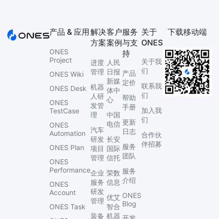
产品 & 应用
解决
客户
服务
关于
下载移动端
方案
案例
与支
ONES
ONES
持
Project
关于我
进度
人民
们
管理
日报
产品
ONES Wiki
新媒
定价
联系我
机器
ONES Desk
体中
们
人研
帮助
心
ONES
发管
手册
加入我
TestCase
理
中国
们
更新
电信
ONES
汽车
日志
Automation
合作伙
研发
长安
伴招募
服务
ONES Plan
项目
国际
团队
管理
信托
ONES
Performance
服务
企业
荣数
介绍
服务
信息
ONES
研发
Account
ONES
优艾
管理
Blog
ONES Task
智合
装备
机器
开发