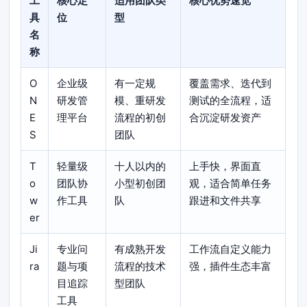
工
核心定
适用团队类
核心优势速览
具
位
型
名
称
O
企业级
有一定规
覆盖需求、迭代到
N
研发管
模、重研发
测试的全流程，适
E
理平台
流程的初创
合沉淀研发资产
S
团队
T
轻量级
十人以内的
上手快，界面直
o
团队协
小型初创团
观，适合简单任务
w
作工具
队
跟进和文件共享
er
Ji
专业问
有成熟开发
工作流自定义能力
ra
题与项
流程的技术
强，插件生态丰富
目追踪
型团队
工具