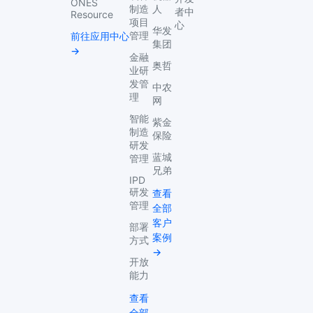
ONES
制造
人
者中
Resource
项目
心
华发
管理
前往应用中心
集团
→
金融
奥哲
业研
发管
中农
理
网
智能
紫金
制造
保险
研发
蓝城
管理
兄弟
IPD
研发
查看
管理
全部
客户
部署
案例
方式
→
开放
能力
查看
全部