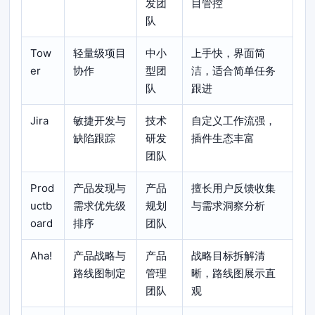
发团
目管控
队
Tow
轻量级项目
中小
上手快，界面简
er
协作
型团
洁，适合简单任务
队
跟进
Jira
敏捷开发与
技术
自定义工作流强，
缺陷跟踪
研发
插件生态丰富
团队
Prod
产品发现与
产品
擅长用户反馈收集
uctb
需求优先级
规划
与需求洞察分析
oard
排序
团队
Aha!
产品战略与
产品
战略目标拆解清
路线图制定
管理
晰，路线图展示直
团队
观