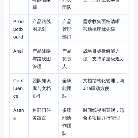
踪
团队
Prod
产品路线
产品
需求收集面板清晰，
uctb
图规划
管理
帮助梳理优先级
oard
部门
Aha!
产品战略
产品
战略目标拆解能力
与路线图
负责
强，支持多层级规划
管理
人
Conf
团队知识
全职
文档结构化管理，与
luen
库与文档
能团
Jira联动方便
ce
协作
队
Asan
跨部门任
多职
时间线视图直观，适
a
务跟踪
能协
合多项目并行管理
作团
队