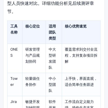
型人员快速对比。详细功能分析见后续测评章
节。
工具
核心定位
适用
核心优势速览
名称
团队
类型
ONE
研发管理
中大
覆盖需求到交付全流
S
与产品规
型研
程，支持复杂项目拆
划协同
发团
解
队
Tow
轻量级任
中小
上手快，界面直观，
er
务协作
型团
适合简单任务跟进
队
Jira
敏捷开发
软件
工作流自定义能力
与缺陷跟
开发
强，插件生态丰富