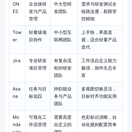
ON
企业级研
中大型研
需求与研发测试全
ES
发与产品
发团队
链路连通，权限管
管理
控精细
Tow
轻量级项
中小型互
上手快，界面直
er
目协作
联网团队
观，适合轻量产品
迭代
Jira
专业研发
有复杂流
工作流自定义能力
项目管理
程的研发
极强，插件生态丰
团队
富
Asa
任务与目
跨职能业
多视图切换灵活，
na
标追踪
务与产品
目标对齐功能实用
团队
Mo
可视化工
需要高度
色彩标识清晰，自
nda
作流管理
自定义的
动化规则配置简单
y.co
团队