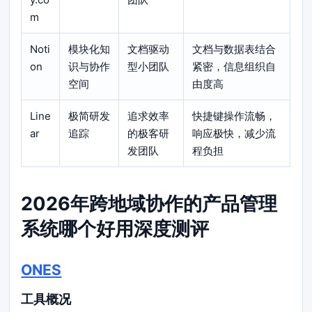
m
Noti
模块化知
文档驱动
文档与数据表结合
on
识与协作
型小团队
紧密，信息组织自
空间
由度高
Line
极简研发
追求效率
快捷键操作流畅，
ar
追踪
的极客研
响应极快，减少流
发团队
程负担
2026年跨地域协作的产品管理
系统哪个好用深度测评
ONES
工具概况