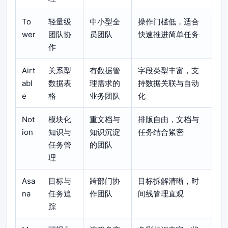
To
轻量级
中小型全
操作门槛低，适合
wer
团队协
员团队
快速推进简单任务
作
Airt
关系型
有数据管
字段类型丰富，支
abl
数据表
理需求的
持数据关联与自动
e
格
业务团队
化
Not
模块化
重文档与
排版自由，文档与
ion
知识与
知识沉淀
任务结合紧密
任务管
的团队
理
Asa
目标与
跨部门协
目标拆解清晰，时
na
任务追
作团队
间线管理直观
踪