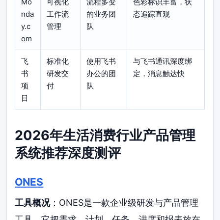
Mo
可视化
流程多变
色彩标识丰富，状
nda
工作流
的业务团
态追踪直观
y.c
管理
队
om
飞
标准化
使用飞书
与飞书通讯深度绑
书
研发交
办公的团
定，消息触达快
项
付
队
目
2026年生活消费行业产品管理
系统推荐深度测评
ONES
工具概况
：ONES是一款企业级研发与产品管理
工具。它把需求、计划、任务、进度和报表放在