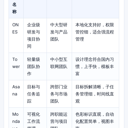
名
称
ON
企业级
中大型研
本地化支持好，权限
ES
研发与
发与产品
管控细，适合强流程
项目协
团队
管理
同
To
轻量级
中小型互
设计理念符合国内习
wer
团队协
联网团队
惯，上手快，模板丰
作
富
Asa
目标与
跨部门业
目标拆解清晰，子任
na
任务追
务与市场
务管理细，时间线直
踪
团队
观
Mo
可视化
跨职能运
色彩标识直观，自动
nda
工作流
营与项目
化配置简单，视图丰