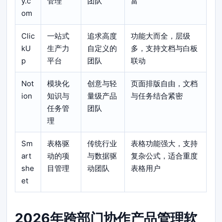
y.c
管理
团队
富
om
Clic
一站式
追求高度
功能大而全，层级
kU
生产力
自定义的
多，支持文档与白板
p
平台
团队
联动
Not
模块化
创意与轻
页面排版自由，文档
ion
知识与
量级产品
与任务结合紧密
任务管
团队
理
Sm
表格驱
传统行业
表格功能强大，支持
art
动的项
与数据驱
复杂公式，适合重度
she
目管理
动团队
表格用户
et
2026年跨部门协作产品管理软