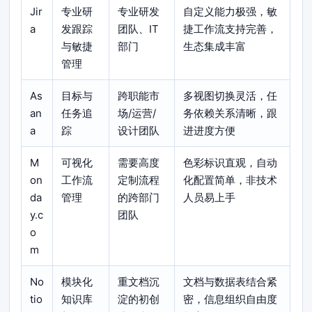
Jir
专业研
专业研发
自定义能力极强，敏
a
发跟踪
团队、IT
捷工作流支持完善，
与敏捷
部门
生态集成丰富
管理
As
目标与
跨职能市
多视图切换灵活，任
an
任务追
场/运营/
务依赖关系清晰，跟
a
踪
设计团队
进进度方便
M
可视化
需要高度
色彩标识直观，自动
on
工作流
定制流程
化配置简单，非技术
da
管理
的跨部门
人员易上手
y.c
团队
o
m
No
模块化
重文档沉
文档与数据表结合紧
tio
知识库
淀的初创
密，信息组织自由度