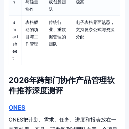
n
与轻量
或创意团
极高
协作
队
S
表格驱
传统行
电子表格界面熟悉，
m
动的项
业、重数
支持复杂公式与资源
art
目与工
据管理的
分配
sh
作管理
团队
ee
t
2026年跨部门协作产品管理软
件推荐深度测评
ONES
ONES把计划、需求、任务、进度和报表放在一