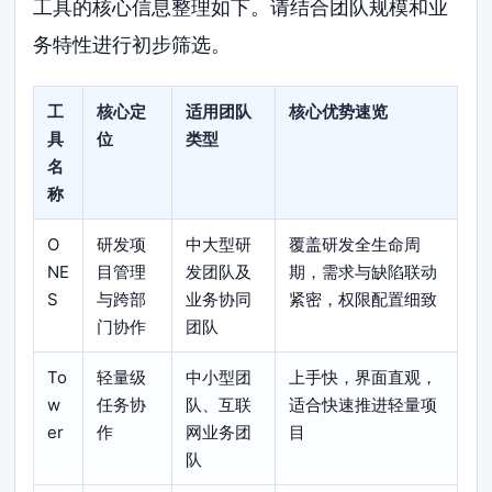
工具的核心信息整理如下。请结合团队规模和业
务特性进行初步筛选。
工
核心定
适用团队
核心优势速览
具
位
类型
名
称
O
研发项
中大型研
覆盖研发全生命周
NE
目管理
发团队及
期，需求与缺陷联动
S
与跨部
业务协同
紧密，权限配置细致
门协作
团队
To
轻量级
中小型团
上手快，界面直观，
w
任务协
队、互联
适合快速推进轻量项
er
作
网业务团
目
队