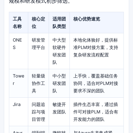
规模和研发模式初步筛选。
工具
核心定
适用团
核心优势速览
名称
位
队类型
ONE
研发管
中大型
本地化体验好，提供标
S
理平台
软硬件
准PLM对接方案，支持
研发团
复杂研发流程配置
队
Towe
轻量级
中小型
上手快，覆盖基础任务
r
协作工
研发团
协同，适合对PLM对接
具
队
要求不深的团队
Jira
问题追
敏捷开
插件生态丰富，通过插
踪与项
发团队
件可对接PLM，适合有
目管理
开发能力的团队
Azur
端到端
微软技
与Azure生态集成紧