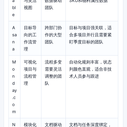
a
与灵活
数据驱动
SKU和物料属性数据
bl
视图
团队
e
A
目标导
跨部门协
目标与项目强关联，适
sa
向的工
作的大型
合多项目并行且需要紧
n
作流管
团队
盯季度目标的团队
a
理
M
可视化
流程多变
自动化规则丰富，状态
o
项目与
需要灵活
列颜色直观，适合非技
n
流程管
调整的团
术人员参与跟进
d
理
队
ay
.c
o
m
N
模块化
文档驱动
文档与任务深度绑定，