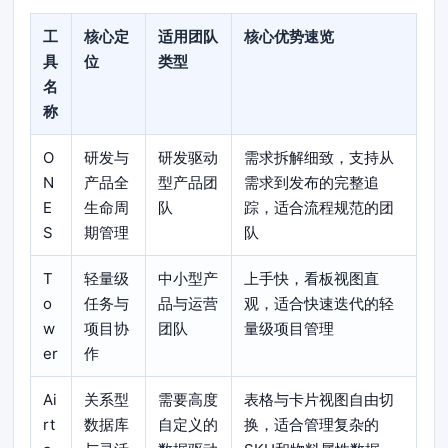
工
核心定
适用团队
核心优势速览
具
位
类型
名
称
O
研发与
研发驱动
需求拆解细致，支持从
N
产品全
型产品团
需求到发布的完整追
E
生命周
队
踪，适合流程规范的团
S
期管理
队
T
轻量级
中小型产
上手快，看板视图直
o
任务与
品与运营
观，适合快速迭代的轻
w
项目协
团队
量级项目管理
er
作
Ai
关系型
需要高度
表格与卡片视图自由切
rt
数据库
自定义的
换，适合管理复杂的