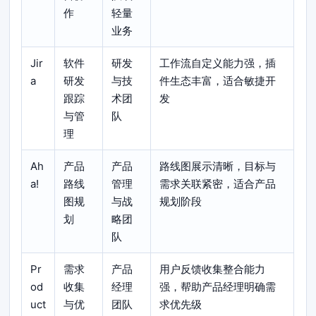
作
轻量
业务
Jir
软件
研发
工作流自定义能力强，插
a
研发
与技
件生态丰富，适合敏捷开
跟踪
术团
发
与管
队
理
Ah
产品
产品
路线图展示清晰，目标与
a!
路线
管理
需求关联紧密，适合产品
图规
与战
规划阶段
划
略团
队
Pr
需求
产品
用户反馈收集整合能力
od
收集
经理
强，帮助产品经理明确需
uct
与优
团队
求优先级