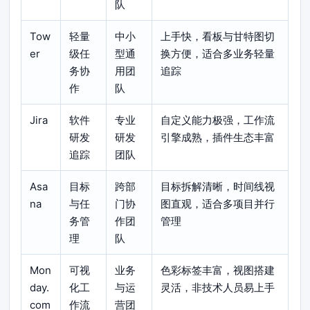
队
Tow
轻量
中小
上手快，看板与甘特图切
er
级任
型通
换方便，适合多业务轻量
务协
用团
追踪
作
队
Jira
软件
专业
自定义能力极强，工作流
研发
研发
引擎成熟，插件生态丰富
追踪
团队
Asa
目标
跨部
目标拆解清晰，时间线视
na
与任
门协
图直观，适合多项目并行
务管
作团
管理
理
队
Mon
可视
业务
色彩标签丰富，视图搭建
day.
化工
与运
灵活，非技术人员易上手
com
作流
营团