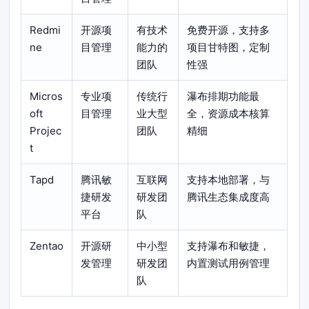
Redmi
开源项
有技术
免费开源，支持多
ne
目管理
能力的
项目甘特图，定制
团队
性强
Micros
专业项
传统行
瀑布排期功能最
oft
目管理
业大型
全，资源成本核算
Projec
团队
精细
t
Tapd
腾讯敏
互联网
支持本地部署，与
捷研发
研发团
腾讯生态集成度高
平台
队
Zentao
开源研
中小型
支持瀑布和敏捷，
发管理
研发团
内置测试用例管理
队