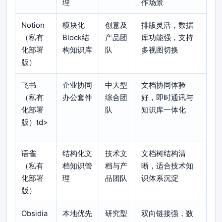
理
作场景
Notion
模块化
创意及
排版灵活，数据
（私有
Block结
产品团
库功能强，支持
化部署
构知识库
队
多视图切换
版）
飞书
企业协同
中大型
文档协同体验
（私有
办公套件
综合团
好，即时通讯与
化部署
队
知识库一体化
版）td>
语雀
结构化文
技术文
文档树结构清
（私有
档知识管
档与产
晰，适合技术知
化部署
理
品团队
识体系沉淀
版）
Obsidia
本地优先
研究型
双向链接强，数