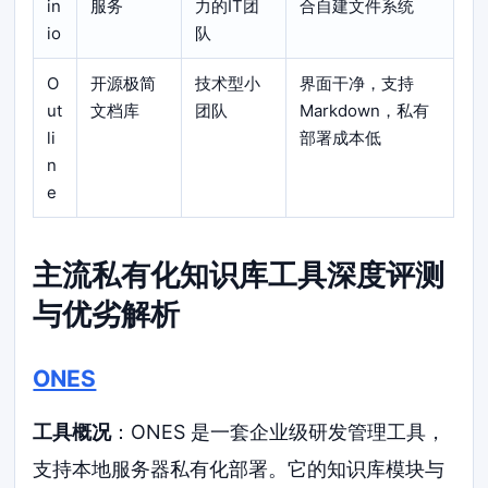
in
服务
力的IT团
合自建文件系统
io
队
O
开源极简
技术型小
界面干净，支持
ut
文档库
团队
Markdown，私有
li
部署成本低
n
e
主流私有化知识库工具深度评测
与优劣解析
ONES
工具概况
：ONES 是一套企业级研发管理工具，
支持本地服务器私有化部署。它的知识库模块与