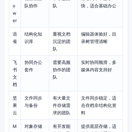
o
队协作
队
快，适合基础办公
w
er
语
结构化知
重视文档
编辑器体验好，目
雀
识库
沉淀的团
录树管理清晰
队
飞
协同办公
需要高频
实时协同顺滑，多
书
套件
协作的团
媒体内容支持好
文
队
档
坚
文件同步
有大量文
文件同步稳定，适
果
与备份
件存储需
合存档非结构化资
云
求的团队
料
M
对象存储
有开发能
提供底层存储，适