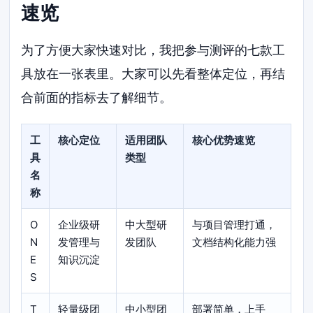
速览
为了方便大家快速对比，我把参与测评的七款工
具放在一张表里。大家可以先看整体定位，再结
合前面的指标去了解细节。
工
核心定位
适用团队
核心优势速览
具
类型
名
称
O
企业级研
中大型研
与项目管理打通，
N
发管理与
发团队
文档结构化能力强
E
知识沉淀
S
T
轻量级团
中小型团
部署简单，上手