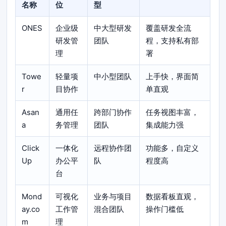
名称
位
型
ONES
企业级
中大型研发
覆盖研发全流
研发管
团队
程，支持私有部
理
署
Towe
轻量项
中小型团队
上手快，界面简
r
目协作
单直观
Asan
通用任
跨部门协作
任务视图丰富，
a
务管理
团队
集成能力强
Click
一体化
远程协作团
功能多，自定义
Up
办公平
队
程度高
台
Mond
可视化
业务与项目
数据看板直观，
ay.co
工作管
混合团队
操作门槛低
m
理