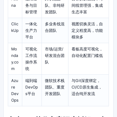
na
务与目
队、非纯研
间线管理强，集成
标管理
发团队
生态丰富
Clic
一体化
多业务线混
视图切换灵活，自
kUp
生产力
合团队
定义程度高，功能
平台
模块多
Mo
可视化
市场/运营/
看板高度可视化，
nda
工作流
研发混合团
自动化配置门槛低
y.co
操作系
队
m
统
Azu
端到端
微软技术栈
与Git深度绑定，
re
DevOp
团队、重度
CI/CD原生集成，
Dev
s平台
开发团队
适合纯开发流
Ops