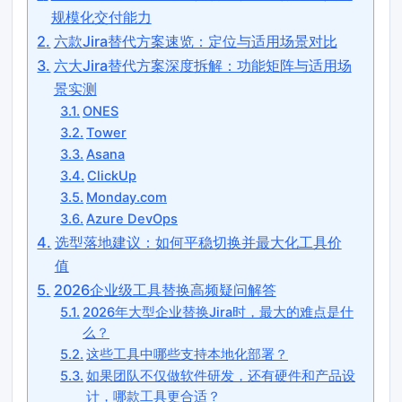
规模化交付能力
六款Jira替代方案速览：定位与适用场景对比
六大Jira替代方案深度拆解：功能矩阵与适用场
景实测
ONES
Tower
Asana
ClickUp
Monday.com
Azure DevOps
选型落地建议：如何平稳切换并最大化工具价
值
2026企业级工具替换高频疑问解答
2026年大型企业替换Jira时，最大的难点是什
么？
这些工具中哪些支持本地化部署？
如果团队不仅做软件研发，还有硬件和产品设
计，哪款工具更合适？