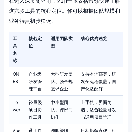
在进入深度测评前，先用一张表格帮你快速了解
这六款工具的核心定位。你可以根据团队规模和
业务特点初步筛选。
工
核心定
适用团队类
核心优势速览
具
位
型
名
称
ON
企业级
大型研发团
支持本地部署，研
ES
研发管
队、强合规
发全流程覆盖，国
理平台
需求企业
产化适配好
To
轻量级
中小型团
上手快，界面简
wer
项目协
队、跨部门
洁，适合轻量研发
作工具
协作
与通用项目管理
Asa
通用任
跨职能团
目标拆解直观，时