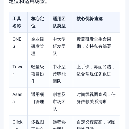
定位和适用场景。
工具
核心定
适用团
核心优势速览
名称
位
队类型
ONE
企业级
中大型
覆盖研发全生命周
S
研发管
研发团
期，支持私有部署
理
队
Towe
轻量级
中小型
上手快，界面简洁，
r
项目协
跨职能
适合常规任务跟进
作
团队
Asan
通用项
创意及
时间线视图直观，任
a
目管理
市场团
务依赖关系清晰
队
Click
多视图
远程协
自定义程度高，视图