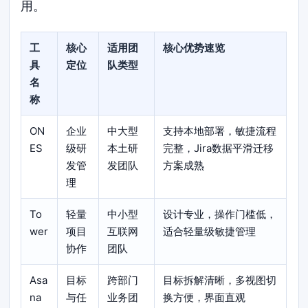
用。
工
核心
适用团
核心优势速览
具
定位
队类型
名
称
ON
企业
中大型
支持本地部署，敏捷流程
ES
级研
本土研
完整，Jira数据平滑迁移
发管
发团队
方案成熟
理
To
轻量
中小型
设计专业，操作门槛低，
wer
项目
互联网
适合轻量级敏捷管理
协作
团队
Asa
目标
跨部门
目标拆解清晰，多视图切
na
与任
业务团
换方便，界面直观