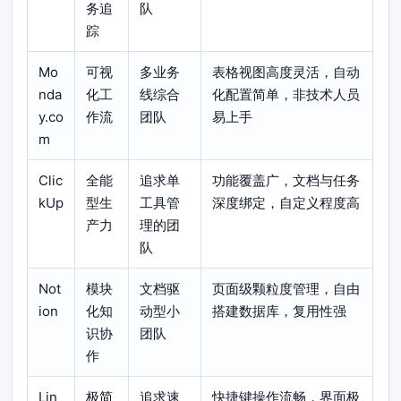
务追
队
踪
Mo
可视
多业务
表格视图高度灵活，自动
nda
化工
线综合
化配置简单，非技术人员
y.co
作流
团队
易上手
m
Clic
全能
追求单
功能覆盖广，文档与任务
kUp
型生
工具管
深度绑定，自定义程度高
产力
理的团
队
Not
模块
文档驱
页面级颗粒度管理，自由
ion
化知
动型小
搭建数据库，复用性强
识协
团队
作
Lin
极简
追求速
快捷键操作流畅，界面极