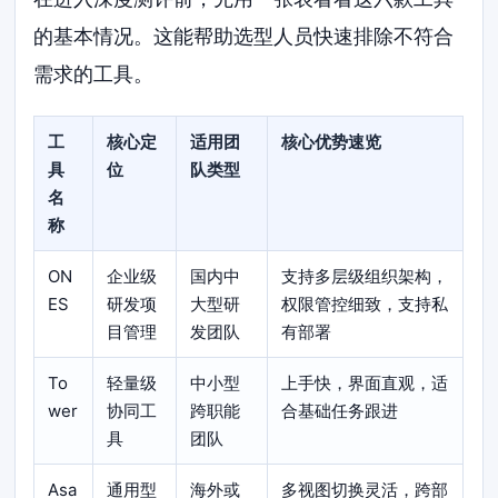
的基本情况。这能帮助选型人员快速排除不符合
需求的工具。
工
核心定
适用团
核心优势速览
具
位
队类型
名
称
ON
企业级
国内中
支持多层级组织架构，
ES
研发项
大型研
权限管控细致，支持私
目管理
发团队
有部署
To
轻量级
中小型
上手快，界面直观，适
wer
协同工
跨职能
合基础任务跟进
具
团队
Asa
通用型
海外或
多视图切换灵活，跨部