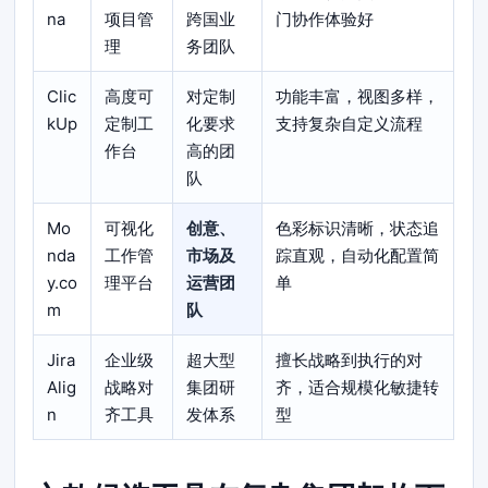
na
项目管
跨国业
门协作体验好
理
务团队
Clic
高度可
对定制
功能丰富，视图多样，
kUp
定制工
化要求
支持复杂自定义流程
作台
高的团
队
Mo
可视化
创意、
色彩标识清晰，状态追
nda
工作管
市场及
踪直观，自动化配置简
y.co
理平台
运营团
单
m
队
Jira
企业级
超大型
擅长战略到执行的对
Alig
战略对
集团研
齐，适合规模化敏捷转
n
齐工具
发体系
型