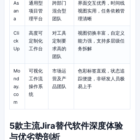
As
通用型
跨部门
界面交互优秀，时间线
an
项目管
混合型
视图实用，任务依赖管
a
理平台
团队
理清晰
Cli
高度可
对工具
视图切换丰富，自定义
ck
定制化
定制要
能力强，支持多层级任
Up
工作台
求高的
务拆解
团队
Mo
可视化
市场运
色彩标签直观，状态追
nd
工作流
营及产
踪便捷，非研发人员极
ay.
操作系
品团队
易上手
co
统
m
5款主流Jira替代软件深度体验
与优劣势剖析