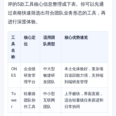
评的5款工具核心信息整理成下表。你可以先通
过表格快速筛选出符合团队业务形态的工具，再
进行深度体验。
工
核心定
适用团
核心优势速览
具
位
队类型
名
称
ON
企业级
中大型
本土化体验好，复杂项
ES
研发管
敏捷研
目追踪能力强，支持端
理平台
发团队
到端研发管理
To
轻量级
中小型
上手极快，界面直观，
we
团队协
互联网
适合轻量级任务跟进和
r
作工具
团队
日常协同