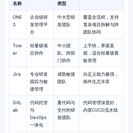
名称
类型
ONE
企业级研
中大型研
覆盖全流程，支持
S
发管理平
发团队
复杂项目拆解与跨
台
团队协同
Tow
轻量级项
中小团
上手快，界面直
er
目协作
队、跨部
观，适合轻量级看
门协作
板管理
Jira
专业研发
成熟敏捷
自定义能力极强，
跟踪与敏
团队
插件生态丰富
捷管理
GitL
代码托管
重代码与
代码管理深度好，
ab
与
交付的研
内置CI/CD流水线
DevOps
发团队
一体化