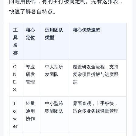
向通用协作，有的主打极简定制。先看这张表，
快速了解各自特点。
工
核心
适用团队
核心优势速览
具
定位
类型
名
称
O
专业
中大型研
覆盖研发全流程，支持
N
研发
发团队
复杂项目拆解与进度跟
E
管理
踪
S
T
轻量
中小型跨
界面直观，上手极快，
o
通用
职能团队
适合多业务线轻量管理
w
协作
er