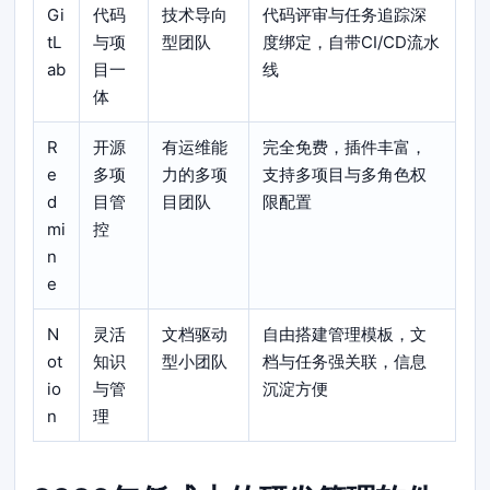
Gi
代码
技术导向
代码评审与任务追踪深
tL
与项
型团队
度绑定，自带CI/CD流水
ab
目一
线
体
R
开源
有运维能
完全免费，插件丰富，
e
多项
力的多项
支持多项目与多角色权
d
目管
目团队
限配置
mi
控
n
e
N
灵活
文档驱动
自由搭建管理模板，文
ot
知识
型小团队
档与任务强关联，信息
io
与管
沉淀方便
n
理