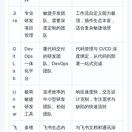
Ji
专业
敏捷开发团
工作流自定义能力极
ra
研发
队、需要深
强，插件生态丰富，
项目
度定制的团
适合复杂敏捷场景
管理
队
G
Dev
重代码交付
代码管理与 CI/CD 深
it
Ops
的研发团
度绑定，从代码到部
L
一体
队、DevOps
署一站式完成
a
化平
团队
b
台
Li
极简
追求效率的
响应速度快，交互设
n
敏捷
中小型研发
计克制，专注需求与
e
研发
团队、初创
缺陷的快速流转
ar
工具
团队
飞
多维
飞书生态内
与飞书文档和通讯深