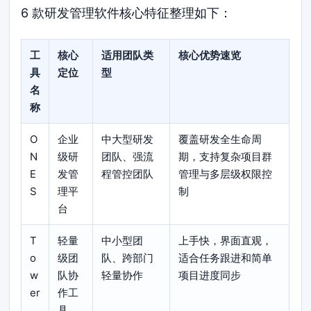
6 款研发管理软件核心特征整理如下：
工
核心
适用团队类
核心优势速览
具
定位
型
名
称
O
企业
中大型研发
覆盖研发全生命周
N
级研
团队、强流
期，支持复杂项目群
E
发管
程管控团队
管理与多层级权限控
S
理平
制
台
T
轻量
中小型团
上手快，界面直观，
o
级团
队、跨部门
适合任务跟进和简单
w
队协
轻量协作
项目进度同步
er
作工
具