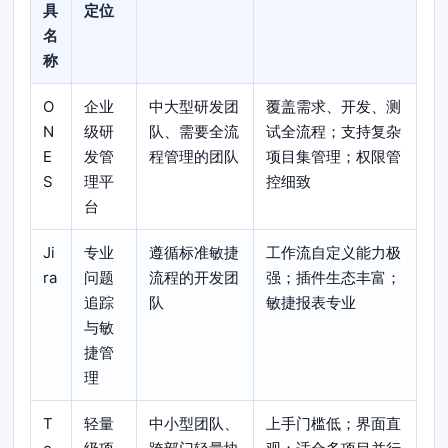
具
定位
名
称
O
企业
中大型研发团
覆盖需求、开发、测
N
级研
队、需要全流
试全流程；支持复杂
E
发管
程管理的团队
项目集管理；权限管
S
理平
控细致
台
Ji
专业
遵循标准敏捷
工作流自定义能力极
ra
问题
流程的开发团
强；插件生态丰富；
追踪
队
敏捷报表专业
与敏
捷管
理
T
轻量
中小型团队、
上手门槛低；界面直