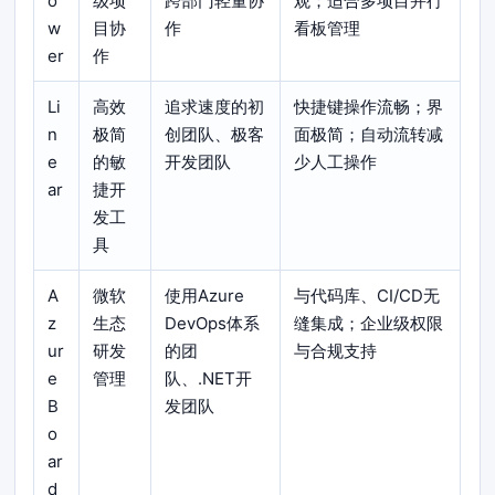
o
级项
跨部门轻量协
观；适合多项目并行
w
目协
作
看板管理
er
作
Li
高效
追求速度的初
快捷键操作流畅；界
n
极简
创团队、极客
面极简；自动流转减
e
的敏
开发团队
少人工操作
ar
捷开
发工
具
A
微软
使用Azure
与代码库、CI/CD无
z
生态
DevOps体系
缝集成；企业级权限
ur
研发
的团
与合规支持
e
管理
队、.NET开
B
发团队
o
ar
d