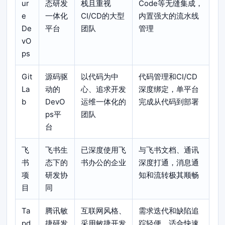
ur
态研发
栈且重视
Code等无缝集成，
e
一体化
CI/CD的大型
内置强大的流水线
De
平台
团队
管理
vO
ps
Git
源码驱
以代码为中
代码管理和CI/CD
La
动的
心、追求开发
深度绑定，单平台
b
DevO
运维一体化的
完成从代码到部署
ps平
团队
台
飞
飞书生
已深度使用飞
与飞书文档、通讯
书
态下的
书办公的企业
深度打通，消息通
项
研发协
知和流转极其顺畅
目
同
Ta
腾讯敏
互联网风格、
需求迭代和缺陷追
pd
捷研发
采用敏捷开发
踪轻便，适合快速