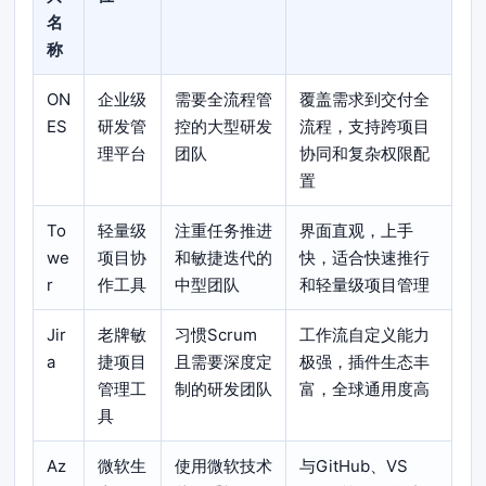
名
称
ON
企业级
需要全流程管
覆盖需求到交付全
ES
研发管
控的大型研发
流程，支持跨项目
理平台
团队
协同和复杂权限配
置
To
轻量级
注重任务推进
界面直观，上手
we
项目协
和敏捷迭代的
快，适合快速推行
r
作工具
中型团队
和轻量级项目管理
Jir
老牌敏
习惯Scrum
工作流自定义能力
a
捷项目
且需要深度定
极强，插件生态丰
管理工
制的研发团队
富，全球通用度高
具
Az
微软生
使用微软技术
与GitHub、VS