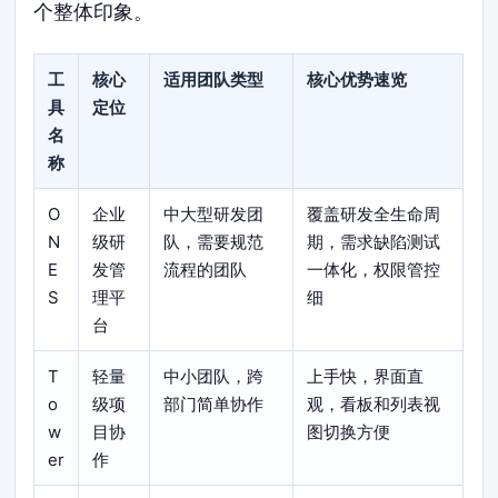
个整体印象。
工
核心
适用团队类型
核心优势速览
具
定位
名
称
O
企业
中大型研发团
覆盖研发全生命周
N
级研
队，需要规范
期，需求缺陷测试
E
发管
流程的团队
一体化，权限管控
S
理平
细
台
T
轻量
中小团队，跨
上手快，界面直
o
级项
部门简单协作
观，看板和列表视
w
目协
图切换方便
er
作