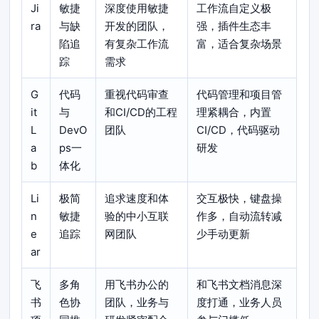
Ji
敏捷
深度使用敏捷
工作流自定义极
ra
与缺
开发的团队，
强，插件生态丰
陷追
有复杂工作流
富，适合复杂场景
踪
需求
G
代码
重视代码审查
代码管理和项目管
it
与
和CI/CD的工程
理紧耦合，内置
L
DevO
团队
CI/CD，代码驱动
a
ps一
研发
b
体化
Li
极简
追求速度和体
交互极快，键盘操
n
敏捷
验的中小互联
作多，自动流转减
e
追踪
网团队
少手动更新
ar
飞
多角
用飞书办公的
和飞书文档消息深
书
色协
团队，业务与
度打通，业务人员